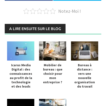
Notez-Moi !
A LIRE ENSUITE SUR LE BLOG
Icarus Media
Mobilier de
Bureau à
Digital : des
bureau : que
distance :
connaissances
choisir pour
vers une
au profit de la
mon
nouvelle
technologie
entreprise ?
organisation
et des leads
du travail