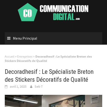
Skip
to
content
Menu Principal
Accueil
»
Entreprises
»
Decoradhesif : Le Spécialiste Breton des
Stickers Décoratifs de Qualité
Decoradhesif : Le Spécialiste Breton
des Stickers Décoratifs de Qualité
avril 1, 2025
Seb T